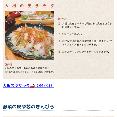
大根の皮サラダ
（847KB）
野菜の皮や芯のきんぴら