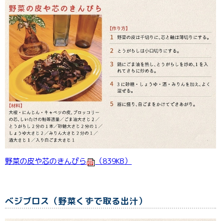
野菜の皮や芯のきんぴら
（839KB）
べジブロス（野菜くずで取る出汁）