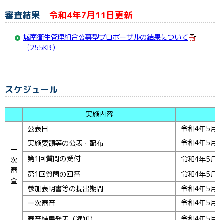
審査結果
令和4年7月11日更新
城南衛生管理組合公募型プロポーザルの結果について
（255KB）
スケジュール
実施内容
公表日
令和4年5月
令和4年5月
実施要領等の公表・配布
一
第1回質問の受付
令和4年5月
次
審
第1回質問の回答
令和4年5月
査
参加表明書等の提出期間
令和4年5月
令和4年5月
一次審査
令和4年5月
審査結果発表（通知）