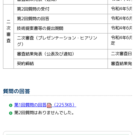
令和4年5月
第2回質問の受付
令和4年6月
第2回質問の回答
二
次
令和4年6月
技術提案書等の提出期間
審
令和4年6月
二次審査（プレゼンテーション・ヒアリン
査
定
グ）
二次審査日
審査結果発表（公表及び通知）
契約締結
審査結果発
質問の回答
第1回質問の回答
（2253KB）
第2回質問はありませんでした。