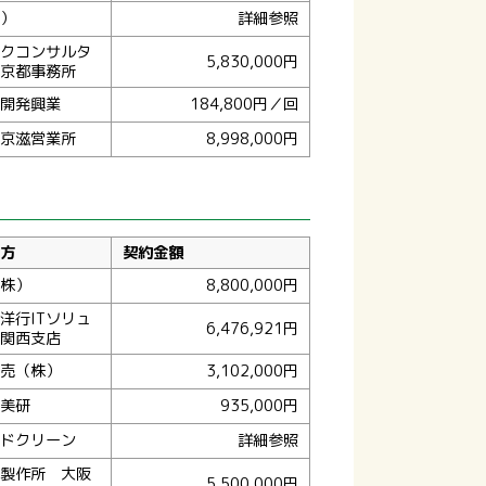
）
詳細参照
クコンサルタ
5,830,000円
京都事務所
開発興業
184,800円／回
京滋営業所
8,998,000円
方
契約金額
株）
8,800,000円
洋行ITソリュ
6,476,921円
関西支店
売（株）
3,102,000円
美研
935,000円
ドクリーン
詳細参照
製作所 大阪
5,500,000円