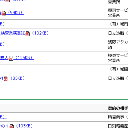
営業所
極東サービ
務
（99KB）
営業所
KB）
（有）城南
主検査業務委託
（102KB）
日立造船（
浅野アタカ
KB）
店
極東サービ
ラ購入
（125KB）
営業所
（有）城陽
1
（85KB）
日立造船（
契約の相手
KB）
晴喜商事（
その１
（103KB）
田渕電機産