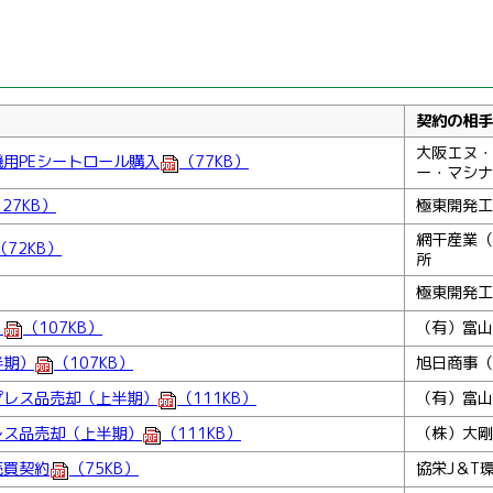
契約の相手
大阪エヌ・
用PEシートロール購入
（77KB）
ー・マシナ
27KB）
極東開発工
網干産業（
（72KB）
所
極東開発工
）
（107KB）
（有）富山
半期）
（107KB）
旭日商事（
プレス品売却（上半期）
（111KB）
（有）富山
レス品売却（上半期）
（111KB）
（株）大剛
売買契約
（75KB）
協栄J＆T