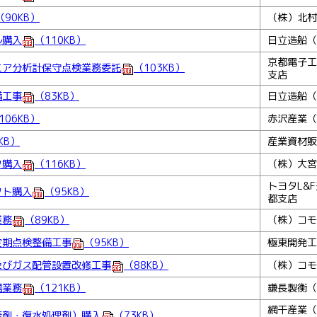
（90KB）
（株）北村
ル購入
（110KB）
日立造船（
京都電子工
ニア分析計保守点検業務委託
（103KB）
支店
備工事
（83KB）
日立造船（
106KB）
赤沢産業（
KB）
産業資材販
タ購入
（116KB）
（株）大宮
トヨタL&
フト購入
（95KB）
都支店
業務
（89KB）
（株）コモ
定期点検整備工事
（95KB）
極東開発工
及びガス配管設置改修工事
（88KB）
（株）コモ
繕業務
（121KB）
鎌長製衡（
網干産業（
素剤・復水処理剤）購入
（73KB）