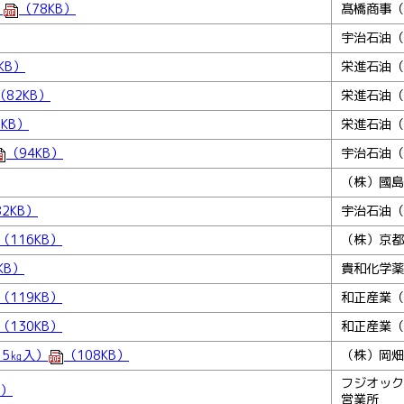
）
（78KB）
髙橋商事（
宇治石油（
KB）
栄進石油（
（82KB）
栄進石油（
8KB）
栄進石油（
（94KB）
宇治石油（
（株）國島
2KB）
宇治石油（
（116KB）
（株）京都
KB）
貴和化学薬
（119KB）
和正産業（
（130KB）
和正産業（
15㎏入）
（108KB）
（株）岡畑
フジオック
B）
営業所