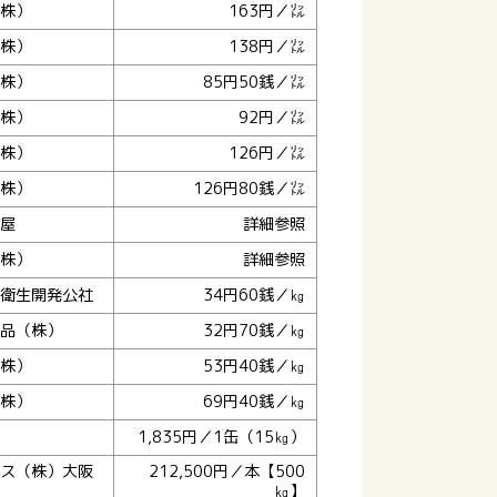
株）
163円／㍑
株）
138円／㍑
株）
85円50銭／㍑
株）
92円／㍑
株）
126円／㍑
株）
126円80銭／㍑
屋
詳細参照
株）
詳細参照
衛生開発公社
34円60銭／㎏
品（株）
32円70銭／㎏
株）
53円40銭／㎏
株）
69円40銭／㎏
1,835円／1缶（15㎏）
ス（株）大阪
212,500円／本【500
㎏】