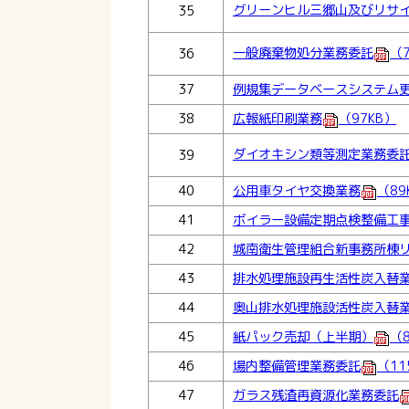
グリーンヒル三郷山及びリサ
35
一般廃棄物処分業務委託
（7
36
37
例規集データベースシステム
38
広報紙印刷業務
（97KB）
ダイオキシン類等測定業務委
39
40
公用車タイヤ交換業務
（89
41
ボイラー設備定期点検整備工
42
城南衛生管理組合新事務所棟
43
排水処理施設再生活性炭入替
44
奥山排水処理施設活性炭入替
45
紙パック売却（上半期）
（8
46
場内整備管理業務委託
（11
47
ガラス残渣再資源化業務委託