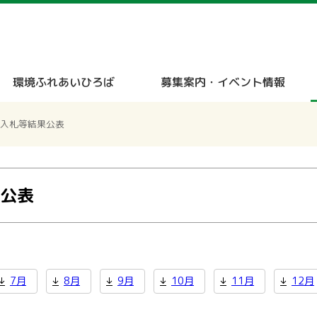
メニューをスキップします
環境ふれあいひろば
募集案内・イベント情報
 入札等結果公表
果公表
7月
8月
9月
10月
11月
12月