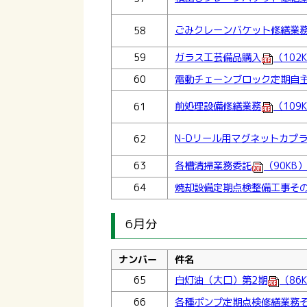
ごみクレーンバケット修繕業
58
59
ガラス工芸備品購入
（102
60
電動チェーンブロック定期自
前処理設備修繕業務
（109
61
N-Dリール用マグネットカプ
62
63
各槽清掃業務委託
（90KB）
64
焼却設備定期点検整備工事その
6月分
ナンバー
件名
65
白灯油（大口）第2期
（86
66
各種ポンプ定期点検修繕業務