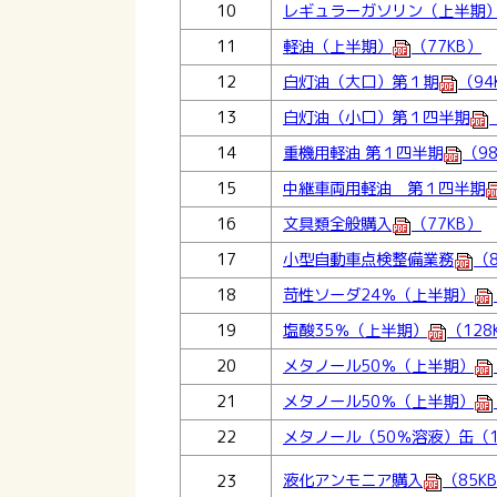
10
レギュラーガソリン（上半期
11
軽油（上半期）
（77KB）
12
白灯油（大口）第１期
（94
13
白灯油（小口）第１四半期
14
重機用軽油 第１四半期
（9
15
中継車両用軽油 第１四半期
16
文具類全般購入
（77KB）
17
小型自動車点検整備業務
（8
18
苛性ソーダ24％（上半期）
19
塩酸35％（上半期）
（128
20
メタノール50％（上半期）
21
メタノール50％（上半期）
22
メタノール（50％溶液）缶（
液化アンモニア購入
（85K
23