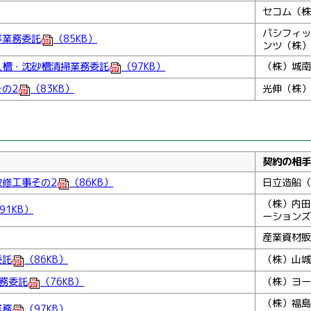
セコム（株
パシフィッ
等業務委託
（85KB）
ンツ（株）
入槽・沈砂槽清掃業務委託
（97KB）
（株）城南
の2
（83KB）
光伸（株）
契約の相手
修工事その2
（86KB）
日立造船（
（株）内田
91KB）
ーションズ
産業資材販
委託
（86KB）
（株）山城
務委託
（76KB）
（株）ヨー
（株）福島
業務
（97KB）