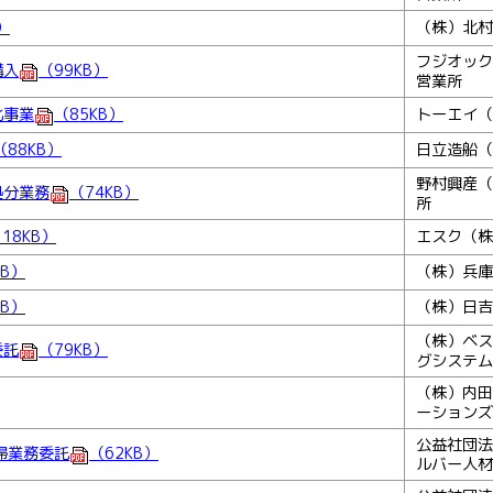
）
（株）北村
フジオック
購入
（99KB）
営業所
化事業
（85KB）
トーエイ（
（88KB）
日立造船（
野村興産（
処分業務
（74KB）
所
18KB）
エスク（株
KB）
（株）兵庫
KB）
（株）日吉
（株）ベス
委託
（79KB）
グシステム
（株）内田
ーションズ
公益社団法
掃業務委託
（62KB）
ルバー人材