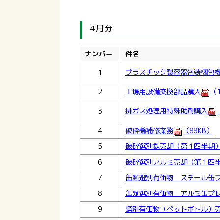
4月分
ナンバー
件名
プラスチック製容器包装梱包機
1
2
工場用設備交換部品購入
（1
排ガス処理用特殊助剤購入
3
4
破砕機補修業務
（88KB）
5
破砕選別鉄売却（第１四半期
6
破砕選別アルミ売却（第１四
7
缶類選別有価物 スチール缶
8
缶類選別有価物 アルミ缶プ
9
選別有価物（ペットボトル）