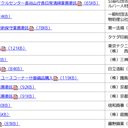
公益社団法
イクルセンター長谷山庁舎日常清掃業務委託
（65KB）
ルバー人材
一般財団法
4KB）
物処理公社
更新保守業務委託
（78KB）
第一法規（
タケダ印刷
東京テクニ
託
（121KB）
（株） 西
KB）
（株）三神
事
（84KB）
日立造船（
リユースコーナー什器備品購入
（119KB）
（株）國島
業務委託
（92KB）
（株）京都
業務委託
（91KB）
（株）京都
0KB）
信和商事（
5KB）
（株）庭園
（83KB）
藤野興業（