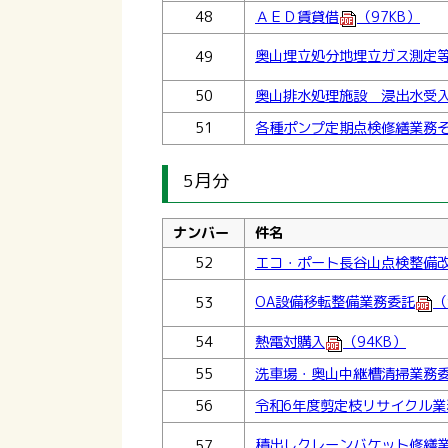
48
ＡＥＤ賃貸借
（97KB）
奥山埋立処分地埋立ガス測定
49
50
奥山排水処理施設 浸出水受
51
各種ポンプ定期点検修繕業務そ
5月分
ナンバー
件名
52
エコ・ポート長谷山点検整備改
OA設備移転整備業務委託
（
53
54
熱電対購入
（94KB）
55
洗車場・奥山中継槽清掃業務
56
令和6年度剪定枝リサイクル業
積出しクレーンバケット修繕
57