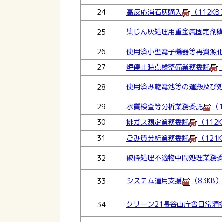
24
高反応消石灰購入
（112KB
集じん灰処理用重金属固定剤
25
26
使用済小型電子機器等再資源
27
炉停止時点検整備業務委託
使用済み乾電池等の運搬及び
28
29
水質検査等分析業務委託
（1
30
排ガス測定業務委託
（112
31
ごみ質分析業務委託
（121
破砕処理不適物中間処理業務
32
システム運用支援
（83KB）
33
クリーン21長谷山庁舎日常清
34