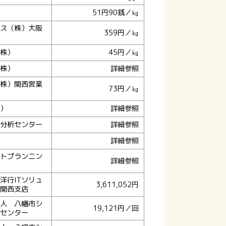
51円90銭／㎏
ス（株）大阪
359円／㎏
株）
45円／㎏
株）
詳細参照
株）関西営業
73円／㎏
）
詳細参照
分析センター
詳細参照
詳細参照
トプランニン
詳細参照
洋行ITソリュ
3,611,052円
関西支店
人 八幡市シ
19,121円／回
センター