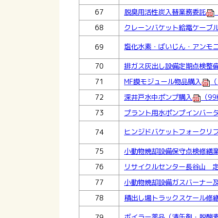
67
脱臭用活性炭入替業務委託
68
クレーンバケット給電ケーブ
塩化水素・ばいじん・アンモ
69
70
排ガス灰出し設備定期点検整
71
MF膜モジュール物品購入
（
72
深井戸水中ポンプ購入
（99
73
プラント用水ポンプインバー
ヒンジドバケットフォークリ
74
75
小動物焼却設備保守点検修繕
76
リサイクルセンター長谷山 
77
小動物焼却設備ガスバーナー
78
積出し場トラックスケール修
ボイラー薬品（清缶剤・脱酸
79