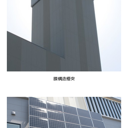
膜構造煙突