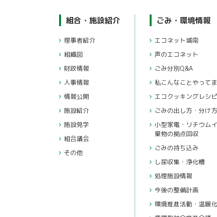
組合・施設紹介
ごみ・環境情報
理事者紹介
エコネット城南
組織図
声のエコネット
財政情報
ごみ分別Q&A
人事情報
私こんなことやって
情報公開
エコクッキングレシ
施設紹介
ごみの出し方・分け
施設見学
小型家電・リチウムイオン充電池・水銀使用製品廃
棄物の拠点回収
組合議会
ごみの持ち込み
その他
し尿収集・浄化槽
処理施設情報
今後の整備計画
環境推進活動・温暖