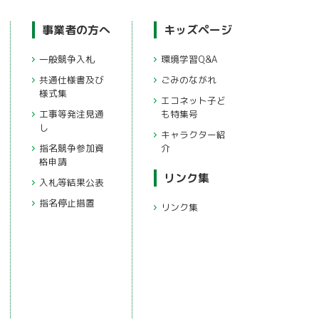
事業者の方へ
キッズページ
一般競争入札
環境学習Q&A
共通仕様書及び
ごみのながれ
様式集
エコネット子ど
工事等発注見通
も特集号
し
キャラクター紹
指名競争参加資
介
格申請
リンク集
入札等結果公表
指名停止措置
リンク集