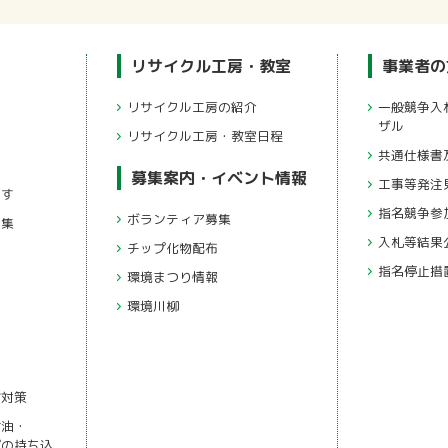
リサイクル工房・教室
事業者の
リサイクル工房の紹介
一般競争入札・公募型プロポー
ザル
リサイクル工房・教室日程
共通仕様
募集案内・イベント情報
工事等発注
ます
指名競争
ボランティア募集
ピ集
入札等結果
チップ化物配布
方
指名停止措
環境まつり情報
環境川柳
化対策
食油・
プの持ち込