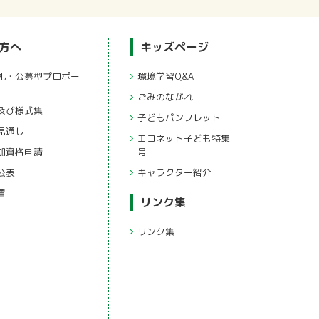
方へ
キッズページ
環境学習Q&A
ごみのながれ
書及び様式集
子どもパンフレット
見通し
エコネット子ども特集
参加資格申請
号
公表
キャラクター紹介
置
リンク集
リンク集