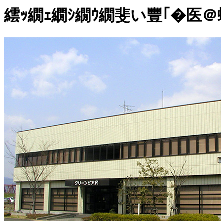
繧ｯ繝ｪ繝ｼ繝ｳ繝斐い豐｢�医＠