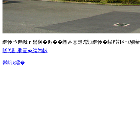
縺怜ｰｿ遲峨ｒ蜑榊�逅��蟶碁㊧隱ｿ謨ｴ縺怜�蜈ｱ荳区ｰｴ驕薙
隧ｳ邏ｰ繝壹�繧ｸ縺ｸ
髢峨§繧�