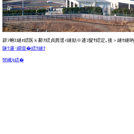
辟ｼ蜊ｴ縺ｫ繧医ｋ辭ｱ繧貞茜逕ｨ縺励※逋ｺ髮ｻ繧定｡後＞縺ｾ縺吶
隧ｳ邏ｰ繝壹�繧ｸ縺ｸ
髢峨§繧�