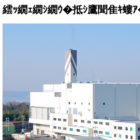
繧ｯ繝ｪ繝ｼ繝ｳ�抵ｼ鷹聞隹ｷ螻