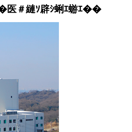
ｱ�医＃縺ｿ辟ｼ蜊ｴ蝣ｴ��